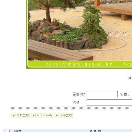
<D
글쓴이 :
암호 :
의견 :
번호
이미지