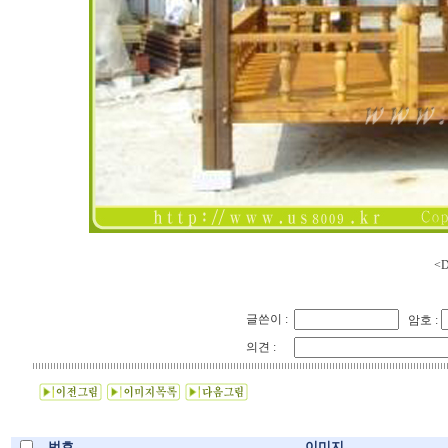
<D
글쓴이 :
암호 :
의견 :
번호
이미지