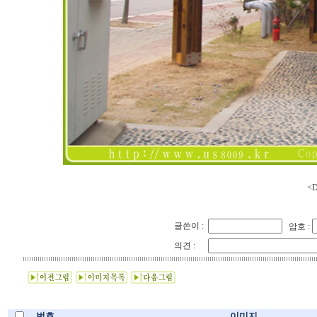
<D
글쓴이 :
암호 :
의견 :
번호
이미지