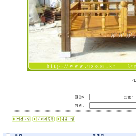
<D
글쓴이 :
암호 :
의견 :
번호
이미지