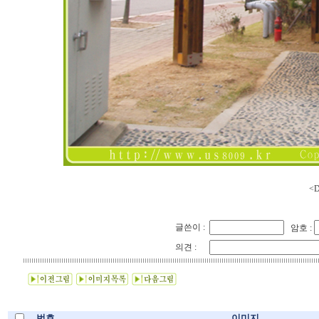
<D
글쓴이 :
암호 :
의견 :
번호
이미지