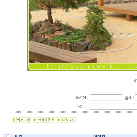
<D
글쓴이 :
암호 :
의견 :
번호
이미지