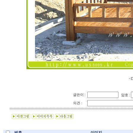
<D
글쓴이 :
암호 :
의견 :
번호
이미지