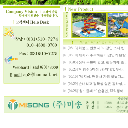
[06/13] 차붐도 반했다 "이강인 스타 탄..
[06/10] 세계가 주목하는 이강인의 왼발..
[06/05] 상대 무릎에 맞고, 팔꿈치에 또 ..
[05/23] '박경수 5타점 3안타' KT, 두산..
[05/10] "박지성, 맨유서 가장 빛났다....
[04/29] 손내리고 정확성 얻은 김하성, ..
[04/26] '월드클래스' 손흥민, EPL 윙어 ..